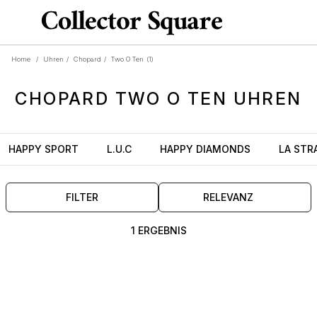
Home
/
Uhren
/
Chopard
/
Two O Ten
(1)
CHOPARD
TWO O TEN
UHREN
HAPPY SPORT
L.U.C
HAPPY DIAMONDS
LA STR
FILTER
RELEVANZ
1 ERGEBNIS