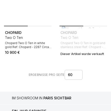
CHOPARD
CHOPARD
Two O Ten
Two O Ten
Chopard Two O Ten in white
Chopard Two O Ten in gold and
gold Ref: Chopard - 2287 Circa
stainless steel Ref: Chopard -
2000
8464 Circa 2010
10 900
€
Dieser Artikel wurde verkauft
60
ERGEBNISSE PRO SEITE
IM SHOWROOM IN
PARIS SICHTBAR