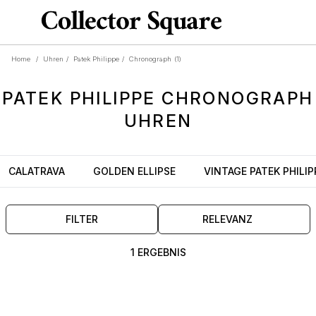
Home
/
Uhren
/
Patek Philippe
/
Chronograph
(1)
PATEK PHILIPPE
CHRONOGRAPH
UHREN
CALATRAVA
GOLDEN ELLIPSE
VINTAGE PATEK PHILIP
FILTER
RELEVANZ
1 ERGEBNIS