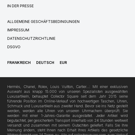
IN DER PRESSE
ALLGEMEINE GESCHÄFTSBEDINGUNGEN
IMPRESSUM
DATENSCHUTZRICHTLINIE
DSGVO
FRANKREICH
DEUTSCH
EUR
Hermès, Chanel, Rolex, Louis Vuitton, Cartier…: Mit einer exklusiven
Auswahl aus knapp 15.000 von unseren Spezialisten ausgewählten
Luxusartikeln, behauptet Collector Square seit dem Jahr 2015 seine
führende Position im Online-Verkauf von hochwertigen Taschen, Uhren,
Schmuck und Luxusartikeln aus zweiter Hand. Bevor sie ins Netz gestellt
werden, werden alle Uhren von unseren Uhrmachern überprüft. Sie
werden mit einer 1-Jahres-Garantie ausgestattet. Jeder Artikel wird
begutachtet, per gesichertem Transport innerhalb von 24 Stunden weltweit
versandt und zusammen mit seinem Gutachten geliefert. Falls Sie Ihre
Meinung ändern, steht Ihnen nach Erhalt Ihres Artikels das gesetzliche
Widerrufsrecht von 14 Tagen zu. Alle auf collectorsquare.com zum Verkauf