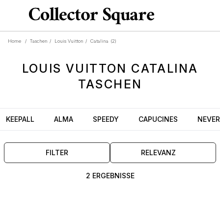
Home
/
Taschen
/
Louis Vuitton
/
Catalina
(2)
LOUIS VUITTON
CATALINA
TASCHEN
KEEPALL
ALMA
SPEEDY
CAPUCINES
NEVER
FILTER
RELEVANZ
2 ERGEBNISSE