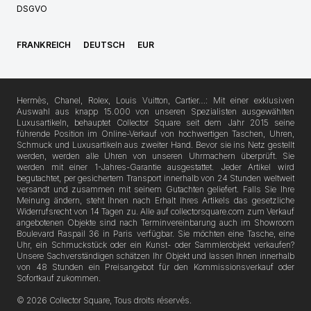
DSGVO
FRANKREICH
DEUTSCH
EUR
Hermès, Chanel, Rolex, Louis Vuitton, Cartier…: Mit einer exklusiven
Auswahl aus knapp 15.000 von unseren Spezialisten ausgewählten
Luxusartikeln, behauptet Collector Square seit dem Jahr 2015 seine
führende Position im Online-Verkauf von hochwertigen Taschen, Uhren,
Schmuck und Luxusartikeln aus zweiter Hand. Bevor sie ins Netz gestellt
werden, werden alle Uhren von unseren Uhrmachern überprüft. Sie
werden mit einer 1-Jahres-Garantie ausgestattet. Jeder Artikel wird
begutachtet, per gesichertem Transport innerhalb von 24 Stunden weltweit
versandt und zusammen mit seinem Gutachten geliefert. Falls Sie Ihre
Meinung ändern, steht Ihnen nach Erhalt Ihres Artikels das gesetzliche
Widerrufsrecht von 14 Tagen zu. Alle auf collectorsquare.com zum Verkauf
angebotenen Objekte sind nach Terminvereinbarung auch im Showroom
Boulevard Raspail 36 in Paris verfügbar. Sie möchten eine Tasche, eine
Uhr, ein Schmuckstück oder ein Kunst- oder Sammlerobjekt verkaufen?
Unsere Sachverständigen schätzen Ihr Objekt und lassen Ihnen innerhalb
von 48 Stunden ein Preisangebot für den Kommissionsverkauf oder
Sofortkauf zukommen.
© 2026 Collector Square, Tous droits réservés.