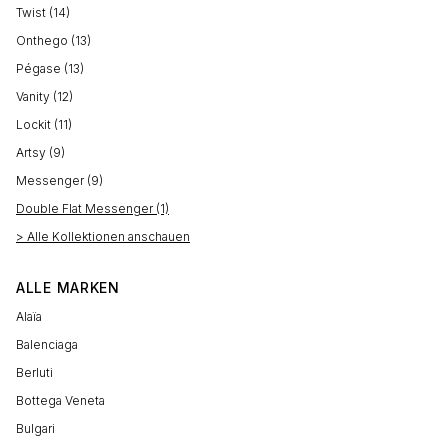
Twist (14)
Onthego (13)
Pégase (13)
Vanity (12)
Lockit (11)
Artsy (9)
Messenger (9)
Double Flat Messenger (1)
> Alle Kollektionen anschauen
ALLE MARKEN
Alaïa
Balenciaga
Berluti
Bottega Veneta
Bulgari