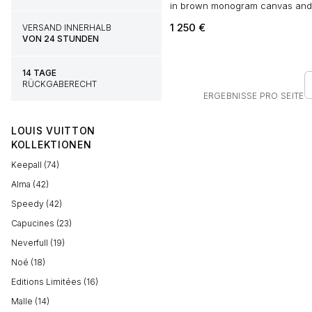
in brown monogram canvas and 
1 250
€
VERSAND INNERHALB
VON 24 STUNDEN
14 TAGE
RÜCKGABERECHT
ERGEBNISSE PRO SEITE
LOUIS VUITTON
KOLLEKTIONEN
Keepall (74)
Alma (42)
Speedy (42)
Capucines (23)
Neverfull (19)
Noé (18)
Editions Limitées (16)
Malle (14)