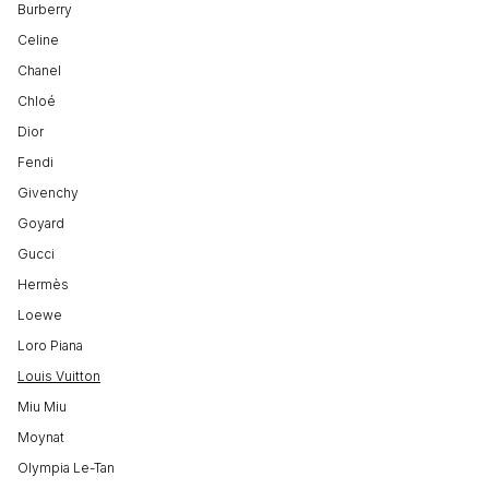
Burberry
Celine
Chanel
Chloé
Dior
Fendi
Givenchy
Goyard
Gucci
Hermès
Loewe
Loro Piana
Louis Vuitton
Miu Miu
Moynat
Olympia Le-Tan