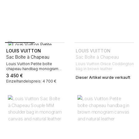
LOUIS VUITTON
LOUIS VUITTON
Sac Boîte à Chapeau
Sac Boîte à Chapeau
Louis Vuitton Petite boîte
Louis Vuitton Grace Coddington
chapeau handbag monogram
bag in brown leather
canvas and natural leather
3 450
€
Dieser Artikel wurde verkauft
Einzelhandelspreis: 4 700 €