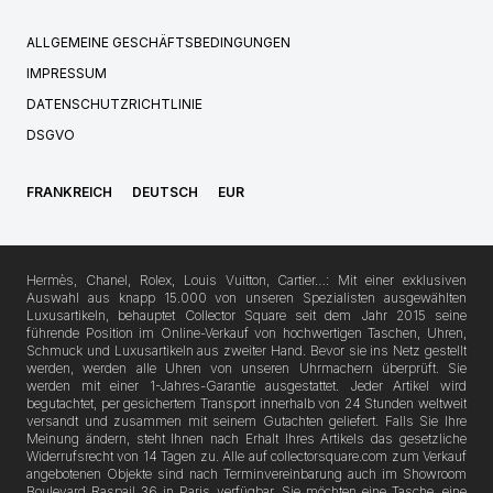
ALLGEMEINE GESCHÄFTSBEDINGUNGEN
IMPRESSUM
DATENSCHUTZRICHTLINIE
DSGVO
FRANKREICH
DEUTSCH
EUR
Hermès, Chanel, Rolex, Louis Vuitton, Cartier…: Mit einer exklusiven
Auswahl aus knapp 15.000 von unseren Spezialisten ausgewählten
Luxusartikeln, behauptet Collector Square seit dem Jahr 2015 seine
führende Position im Online-Verkauf von hochwertigen Taschen, Uhren,
Schmuck und Luxusartikeln aus zweiter Hand. Bevor sie ins Netz gestellt
werden, werden alle Uhren von unseren Uhrmachern überprüft. Sie
werden mit einer 1-Jahres-Garantie ausgestattet. Jeder Artikel wird
begutachtet, per gesichertem Transport innerhalb von 24 Stunden weltweit
versandt und zusammen mit seinem Gutachten geliefert. Falls Sie Ihre
Meinung ändern, steht Ihnen nach Erhalt Ihres Artikels das gesetzliche
Widerrufsrecht von 14 Tagen zu. Alle auf collectorsquare.com zum Verkauf
angebotenen Objekte sind nach Terminvereinbarung auch im Showroom
Boulevard Raspail 36 in Paris verfügbar. Sie möchten eine Tasche, eine