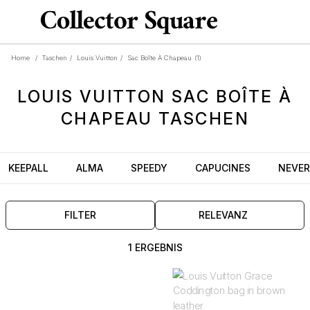
Home
/
Taschen
/
Louis Vuitton
/
Sac Boîte À Chapeau
(1)
LOUIS VUITTON
SAC BOÎTE À
CHAPEAU
TASCHEN
KEEPALL
ALMA
SPEEDY
CAPUCINES
NEVER
FILTER
RELEVANZ
1 ERGEBNIS