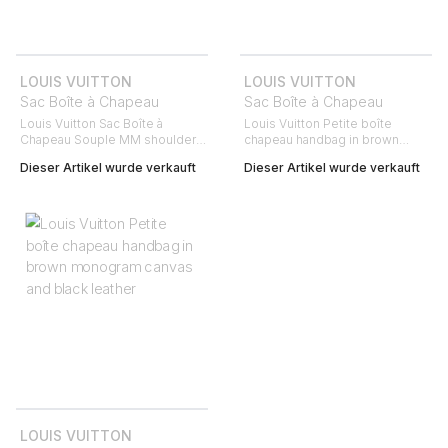
LOUIS VUITTON
LOUIS VUITTON
Sac Boîte à Chapeau
Sac Boîte à Chapeau
Louis Vuitton Sac Boîte à
Louis Vuitton Petite boîte
Chapeau Souple MM shoulder
chapeau handbag in brown
bag in monogram canvas and
monogram canvas and natural
Dieser Artikel wurde verkauft
Dieser Artikel wurde verkauft
natural leather
leather
LOUIS VUITTON