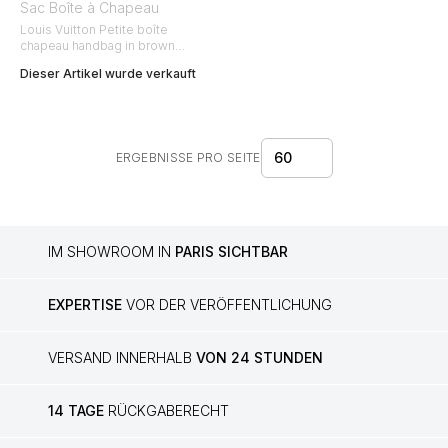
Sac Boîte à Chapeau
Louis Vuitton Petite boîte
chapeau handbag in brown
monogram canvas and black
Dieser Artikel wurde verkauft
leather
60
ERGEBNISSE PRO SEITE
IM SHOWROOM IN
PARIS SICHTBAR
EXPERTISE
VOR DER VERÖFFENTLICHUNG
VERSAND INNERHALB
VON 24 STUNDEN
14 TAGE
RÜCKGABERECHT