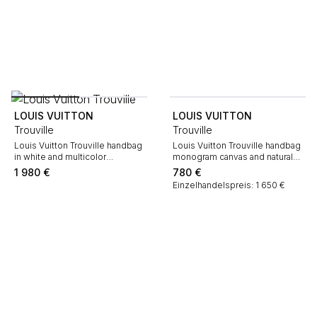
LOUIS VUITTON
LOUIS VUITTON
Trouville
Trouville
Louis Vuitton Trouville handbag
Louis Vuitton Trouville handbag
in white and multicolor
monogram canvas and natural
monogram canvas and natural
leather
1 980
€
780
€
leather
Einzelhandelspreis: 1 650 €