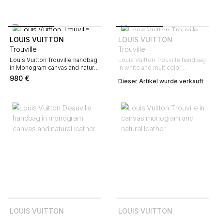
LOUIS VUITTON
LOUIS VUITTON
Trouville
Trouville
Louis Vuitton Trouville handbag
Louis Vuitton Trouville handbag
in Monogram canvas and natural
in white and multicolor
leather
monogram canvas and natural
980
€
Dieser Artikel wurde verkauft
leather
LOUIS VUITTON
LOUIS VUITTON