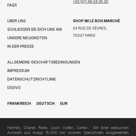
+33 (0)1 46 34 35 30
FAQS
ÜBER UNS
SHOP IM LE BON MARCHÉ
24 RUE DE SÈVRES,
SCHLIESSEN SIE SICH UNS AN!
75007 PARIS
UNSERE NEUIGKEITEN
IN DER PRESSE
ALLGEMEINE GESCHÄFTSBEDINGUNGEN
IMPRESSUM
DATENSCHUTZRICHTLINIE
DSGVO
FRANKREICH
DEUTSCH
EUR
Hermès, Chanel, Rolex, Louis Vuitton, Cartier…: Mit einer exklusiven
Auswahl aus knapp 15.000 von unseren Spezialisten ausgewählten