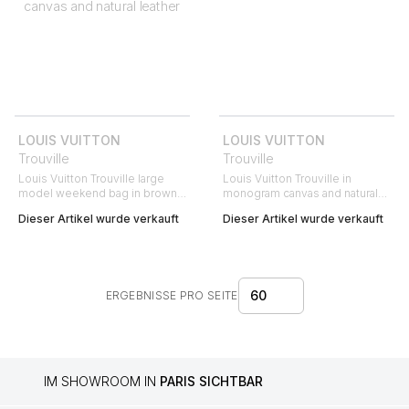
LOUIS VUITTON
LOUIS VUITTON
Trouville
Trouville
Louis Vuitton Trouville large
Louis Vuitton Trouville in
model weekend bag in brown
monogram canvas and natural
monogram canvas and natural
leather
Dieser Artikel wurde verkauft
Dieser Artikel wurde verkauft
leather
60
ERGEBNISSE PRO SEITE
IM SHOWROOM IN
PARIS SICHTBAR