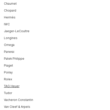
Chaumet
Chopard
Hermès
IWC
Jaeger-LeCoultre
Longines
Omega
Panerai
Patek Philippe
Piaget
Poiray
Rolex
TAG Heuer
Tudor
Vacheron Constantin
Van Cleef & Arpels