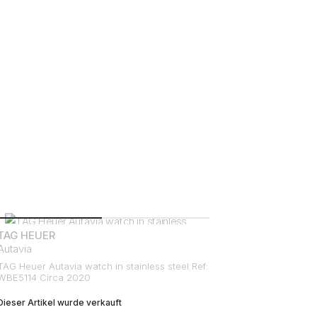
TAG HEUER
Autavia
TAG Heuer Autavia watch in stainless steel Ref:
WBE5114 Circa 2020
Dieser Artikel wurde verkauft