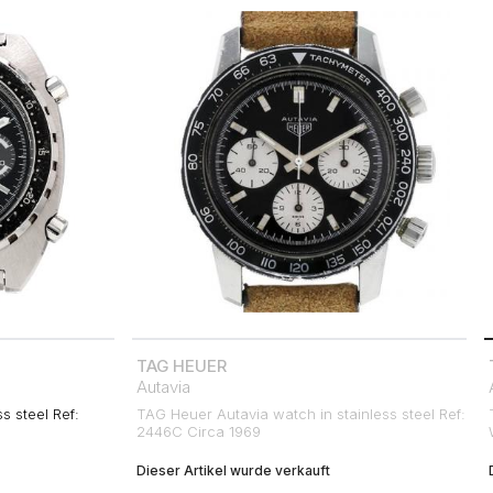
TAG HEUER
Autavia
s steel Ref:
TAG Heuer Autavia watch in stainless steel Ref:
2446C Circa 1969
Dieser Artikel wurde verkauft