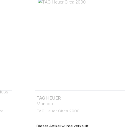
TAG HEUER
Monaco
eel
TAG Heuer Circa 2000
Dieser Artikel wurde verkauft