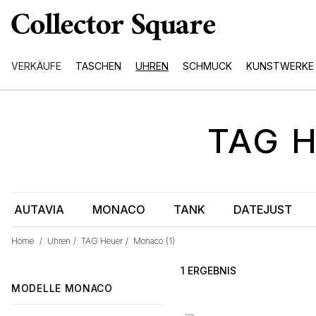
VERKÄUFE
TASCHEN
UHREN
SCHMUCK
KUNSTWERKE
TAG 
AUTAVIA
MONACO
TANK
DATEJUST
Home
/
Uhren
/
TAG Heuer
/
Monaco
(1)
1 ERGEBNIS
MODELLE
MONACO