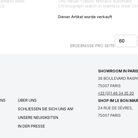
inless steel
TAG Heuer Classic Monaco Automatic
002
Chronograph watch in stainless steel Cir
2000
Dieser Artikel wurde verkauft
60
ERGEBNISSE PRO SEITE
SHOWROOM IN PARI
36 BOULEVARD RASPA
75007 PARIS
+33 (0)1 46 34 35 30
UNS
ÜBER UNS
SHOP IM LE BON MA
24 RUE DE SÈVRES,
SCHLIESSEN SIE SICH UNS AN!
75007 PARIS
UNSERE NEUIGKEITEN
IN DER PRESSE