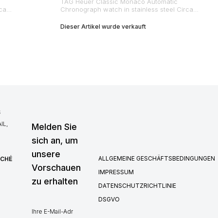
TAG Heuer Classic Monaco Automatic
ca
Chronograph watch in stainless steel Circa
2000
Dieser Artikel wurde verkauft
S
IL,
Melden Sie
sich an, um
unsere
ALLGEMEINE GESCHÄFTSBEDINGUNGEN
RCHÉ
Vorschauen
IMPRESSUM
zu erhalten
DATENSCHUTZRICHTLINIE
DSGVO