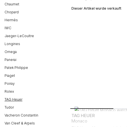
Chaumet
Dieser Artikel wurde verkauft
Chopard
Hermès
IWC
Jaeger-LeCoultre
Longines
Omega
Panerai
Patek Philippe
Piaget
Poiray
Rolex
TAG Heuer
Tudor
TAG HEUER
Vacheron Constantin
Monaco
Van Cleef & Arpels