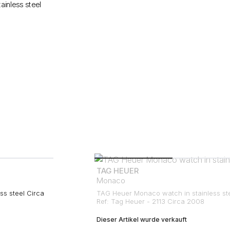
TAG HEUER
Monaco
ss steel Circa
TAG Heuer Monaco watch in stainless st
Ref: Tag Heuer - 2113 Circa 2008
Dieser Artikel wurde verkauft