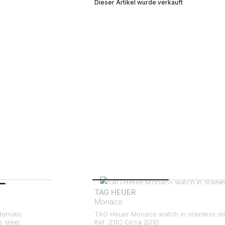
Dieser Artikel wurde verkauft
TAG HEUER
Monaco
tomatic
TAG Heuer Monaco watch in stainless st
 steel
Ref: 211C Circa 2010