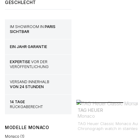
GESCHLECHT
IM SHOWROOM IN
PARIS
SICHTBAR
EIN JAHR GARANTIE
EXPERTISE
VOR DER
VERÖFFENTLICHUNG
VERSAND INNERHALB
VON 24 STUNDEN
14 TAGE
RÜCKGABERECHT
TAG HEUER
Monaco
TAG Heuer Classic Monaco Au
MODELLE
MONACO
Chronograph watch in stainless
Monaco (1)