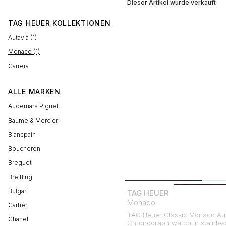
Dieser Artikel wurde verkauft
TAG HEUER KOLLEKTIONEN
Autavia (1)
Monaco (1)
Carrera
ALLE MARKEN
Audemars Piguet
Baume & Mercier
Blancpain
Boucheron
Breguet
Breitling
Bulgari
TAG HEUER
Monaco
Cartier
TAG Heuer Classic Monaco Au
Chanel
Chronograph watch in stainless