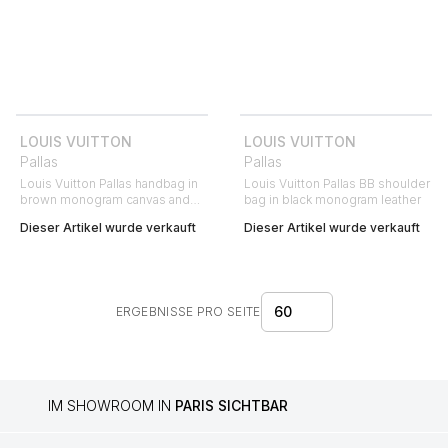
LOUIS VUITTON
LOUIS VUITTON
Pallas
Pallas
Louis Vuitton Pallas handbag in
Louis Vuitton Pallas BB shoulder
brown monogram canvas and
bag in black monogram leather
black leather
Dieser Artikel wurde verkauft
Dieser Artikel wurde verkauft
60
ERGEBNISSE PRO SEITE
IM SHOWROOM IN
PARIS SICHTBAR