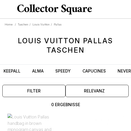
Home
/
Taschen
/
Louis Vuitton
/
Pallas
LOUIS VUITTON
PALLAS
TASCHEN
KEEPALL
ALMA
SPEEDY
CAPUCINES
NEVER
FILTER
RELEVANZ
0 ERGEBNISSE