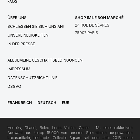
FAQS
ÜBER UNS
SHOP IM LE BON MARCHÉ
24 RUE DE SÈVRES,
SCHLIESSEN SIE SICH UNS AN!
75007 PARIS
UNSERE NEUIGKEITEN
IN DER PRESSE
ALLGEMEINE GESCHÄFTSBEDINGUNGEN
IMPRESSUM
DATENSCHUTZRICHTLINIE
DSGVO
FRANKREICH
DEUTSCH
EUR
Hermès, Chanel, Rolex, Louis Vuitton, Cartier…: Mit einer exklusiven
Auswahl aus knapp 15.000 von unseren Spezialisten ausgewählten
Luxusartikeln, behauptet Collector Square seit dem Jahr 2015 seine