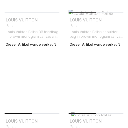
LOUIS VUITTON
LOUIS VUITTON
Pallas
Pallas
Louis Vuitton Pallas BB handbag
Louis Vuitton Pallas shoulder
in brown monogram canvas and
bag in brown monogram canvas
red leather
and saffron yellow leather
Dieser Artikel wurde verkauft
Dieser Artikel wurde verkauft
LOUIS VUITTON
LOUIS VUITTON
Pallas
Pallas