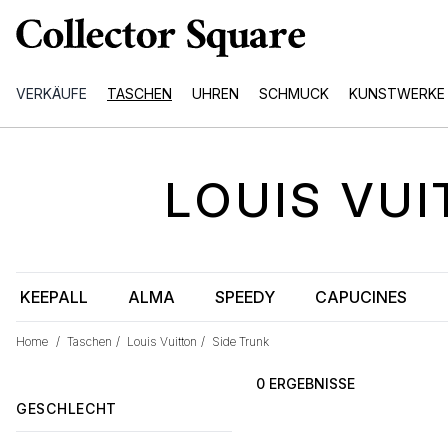
VERKÄUFE
TASCHEN
UHREN
SCHMUCK
KUNSTWERKE
LOUIS VU
KEEPALL
ALMA
SPEEDY
CAPUCINES
Home
/
Taschen
/
Louis Vuitton
/
Side Trunk
0 ERGEBNISSE
GESCHLECHT