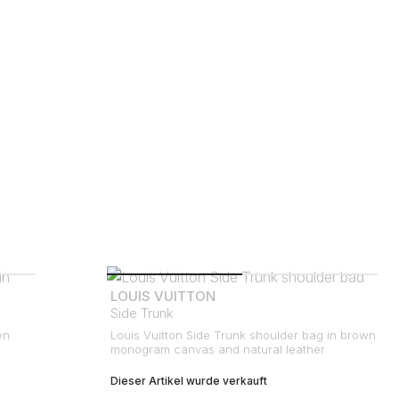
LOUIS VUITTON
Side Trunk
wn
Louis Vuitton Side Trunk shoulder bag in brown
monogram canvas and natural leather
Dieser Artikel wurde verkauft