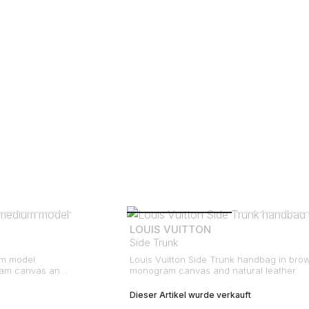
LOUIS VUITTON
Side Trunk
um model
Louis Vuitton Side Trunk handbag in bro
ram canvas and
monogram canvas and natural leather
Dieser Artikel wurde verkauft