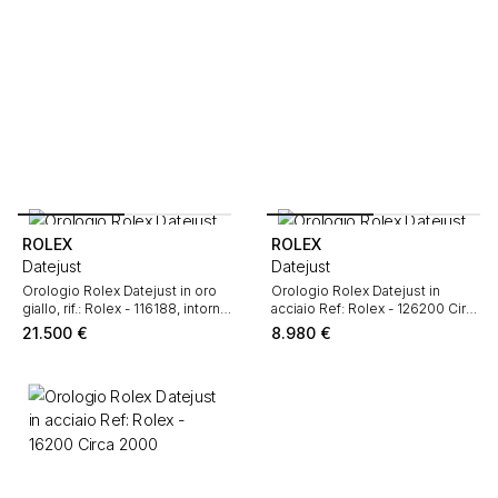
ROLEX
ROLEX
Datejust
Datejust
Orologio Rolex Datejust in oro
Orologio Rolex Datejust in
giallo, rif.: Rolex - 116188, intorno
acciaio Ref: Rolex - 126200 Circa
al 2008
2021
21.500
€
8.980
€