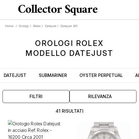
Home
/
Orologi
/
Rolex
/
Datejust
/
Datejust
(41)
OROLOGI
ROLEX
MODELLO
DATEJUST
DATEJUST
SUBMARINER
OYSTER PERPETUAL
A
FILTRI
RILEVANZA
41 RISULTATI