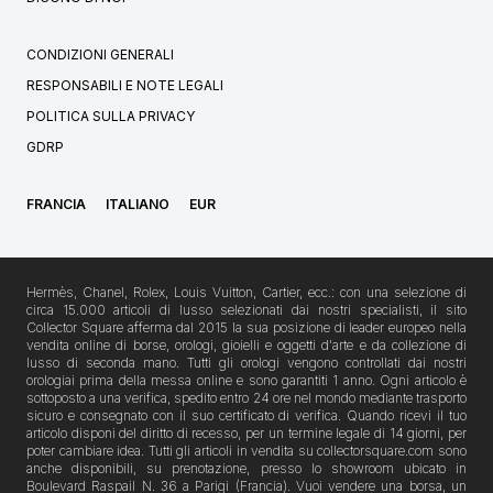
CONDIZIONI GENERALI
RESPONSABILI E NOTE LEGALI
POLITICA SULLA PRIVACY
GDRP
FRANCIA
ITALIANO
EUR
Hermès, Chanel, Rolex, Louis Vuitton, Cartier, ecc.: con una selezione di
circa 15.000 articoli di lusso selezionati dai nostri specialisti, il sito
Collector Square afferma dal 2015 la sua posizione di leader europeo nella
vendita online di borse, orologi, gioielli e oggetti d'arte e da collezione di
lusso di seconda mano. Tutti gli orologi vengono controllati dai nostri
orologiai prima della messa online e sono garantiti 1 anno. Ogni articolo è
sottoposto a una verifica, spedito entro 24 ore nel mondo mediante trasporto
sicuro e consegnato con il suo certificato di verifica. Quando ricevi il tuo
articolo disponi del diritto di recesso, per un termine legale di 14 giorni, per
poter cambiare idea. Tutti gli articoli in vendita su collectorsquare.com sono
anche disponibili, su prenotazione, presso lo showroom ubicato in
Boulevard Raspail N. 36 a Parigi (Francia). Vuoi vendere una borsa, un