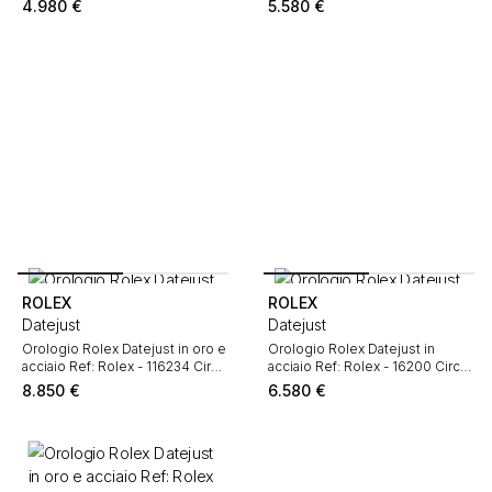
4.980
€
5.580
€
ROLEX
ROLEX
Datejust
Datejust
Orologio Rolex Datejust in oro e
Orologio Rolex Datejust in
acciaio Ref: Rolex - 116234 Circa
acciaio Ref: Rolex - 16200 Circa
2013
1999
8.850
€
6.580
€