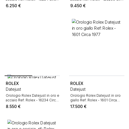
1993
2019
6.250
€
9.450
€
ROLEX
ROLEX
Datejust
Datejust
Orologio Rolex Datejust in oro e
Orologio Rolex Datejust in oro
acciaio Ref: Rolex - 16234 Circa
giallo Ref: Rolex - 1601 Circa
1997
1977
8.550
€
17.500
€