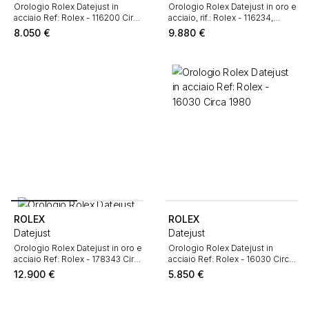
Orologio Rolex Datejust in
Orologio Rolex Datejust in oro e
acciaio Ref: Rolex - 116200 Circa
acciaio, rif.: Rolex - 116234,
2019
intorno al 2007
8.050
€
9.880
€
ROLEX
ROLEX
Datejust
Datejust
Orologio Rolex Datejust in oro e
Orologio Rolex Datejust in
acciaio Ref: Rolex - 178343 Circa
acciaio Ref: Rolex - 16030 Circa
2010
1980
12.900
€
5.850
€