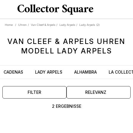
Home
/
Uhren
/
Van Cleef & Arpels
/
Lady Arpels
/
Lady Arpels
(2)
VAN CLEEF & ARPELS
UHREN
MODELL
LADY ARPELS
CADENAS
LADY ARPELS
ALHAMBRA
LA COLLEC
FILTER
RELEVANZ
2 ERGEBNISSE