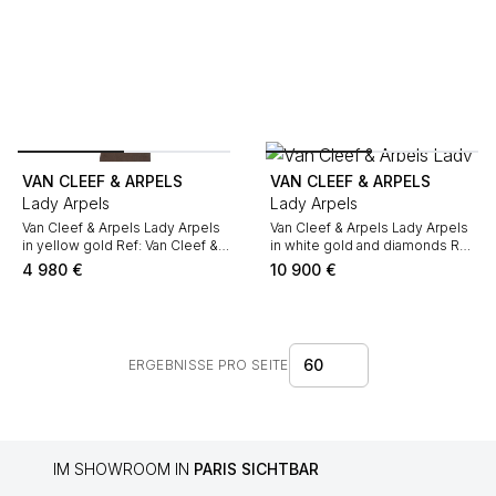
VAN CLEEF & ARPELS
VAN CLEEF & ARPELS
Lady Arpels
Lady Arpels
Van Cleef & Arpels Lady Arpels
Van Cleef & Arpels Lady Arpels
in yellow gold Ref: Van Cleef &
in white gold and diamonds Ref:
Arpels - HH13290 Circa 2010
Van Cleef & Arpels - HH12474
4 980
€
10 900
€
Circa 2000
60
ERGEBNISSE PRO SEITE
IM SHOWROOM IN
PARIS SICHTBAR