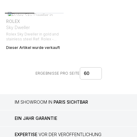
ROLEX
Sky Dweller
Rolex Sky Dweller in gold and
stainless steel Ref: Rolex -
326934 Circa 2022
Dieser Artikel wurde verkauft
60
ERGEBNISSE PRO SEITE
IM SHOWROOM IN
PARIS SICHTBAR
EIN JAHR GARANTIE
EXPERTISE
VOR DER VERÖFFENTLICHUNG