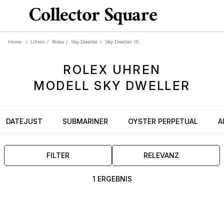
Home
/
Uhren
/
Rolex
/
Sky Dweller
/
Sky Dweller
(1)
ROLEX
UHREN
MODELL
SKY DWELLER
DATEJUST
SUBMARINER
OYSTER PERPETUAL
A
FILTER
RELEVANZ
1 ERGEBNIS