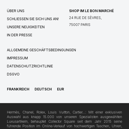
ÜBER UNS
SHOP IM LE BON MARCHÉ
24 RUE DE SÈVRES,
SCHLIESSEN SIE SICH UNS AN!
75007 PARIS
UNSERE NEUIGKEITEN
IN DER PRESSE
ALLGEMEINE GESCHÄFTSBEDINGUNGEN
IMPRESSUM
DATENSCHUTZRICHTLINIE
DSGVO
FRANKREICH
DEUTSCH
EUR
Hermès, Chanel, Rolex, Louis Vuitton, Cartier…: Mit einer exklusiven
Auswahl aus knapp 15.000 von unseren Spezialisten ausgewählten
Luxusartikeln, behauptet Collector Square seit dem Jahr 2015 seine
führende Position im Online-Verkauf von hochwertigen Taschen, Uhren,